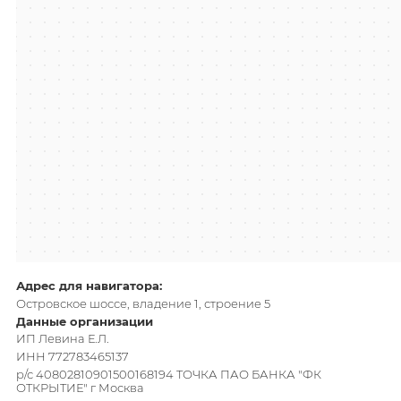
Адрес для навигатора:
Островское шоссе, владение 1, строение 5
Данные организации
ИП Левина Е.Л.
ИНН 772783465137
р/с 40802810901500168194 ТОЧКА ПАО БАНКА "ФК
ОТКРЫТИЕ" г Москва